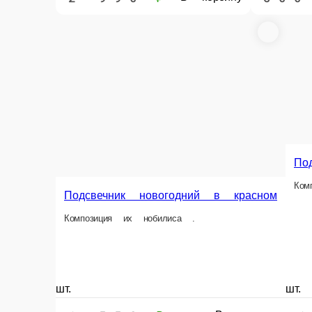
Подсвечник новогодний
Композиция их нобилиса .
Композиция «Новогодне
Композиция их нобилиса. Цвет ш
шт.
шт.
1 550 ₽
2 250 ₽
В корзину