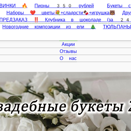
🔥
Пионы 350 рублей
Букеты с пионами
Букеты💐
рушка🐻
Другие цветы
Игрушки🐻
Открытки🌺Пода
Съедобные букеты - ПРЕДЗАКАЗ ЗА 24 часа
Новогодние комп
Главная
Акции
Отзывы
О нас