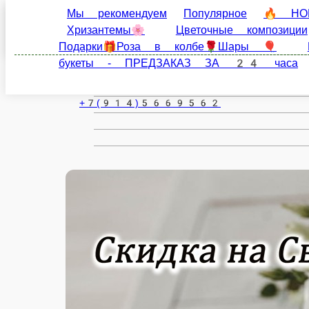
Мы рекомендуем
Популярное
🔥 НОВИНКИ 
Благовещенск
композиции
Наборы ❤ цветы💐+сладости🍫+иг
‼️ Клубника в шоколаде (за 24 часа до вручения)
ru
МАРТА
Настройки
+7(914)5669562