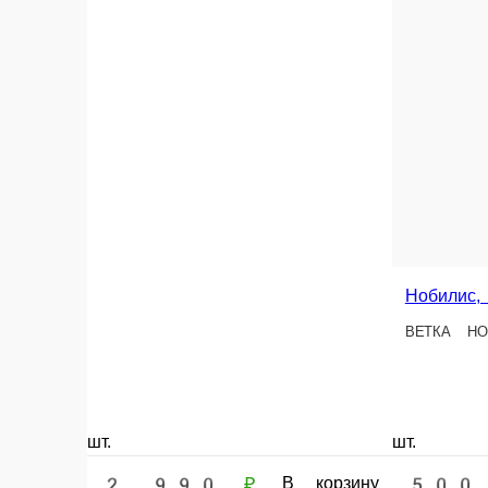
Нобилис, живая голл
ВЕТКА НОБИЛИСА , ЦЕНА У
шт.
шт.
2 990 ₽
500 ₽
В корзину