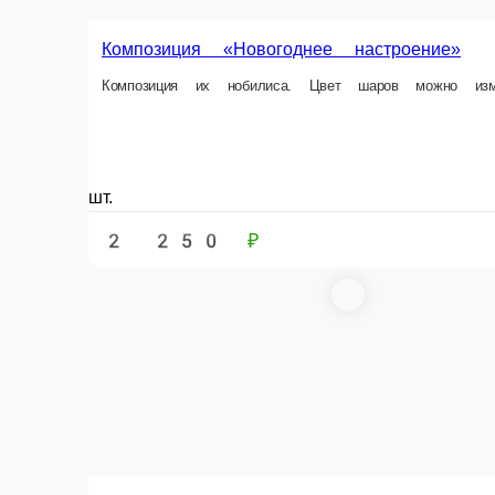
Ëлочка Новогодняя
Небольшая ëлочка из можжевельника и голландской ели с оформлени
шт.
2 900 ₽
В корзи