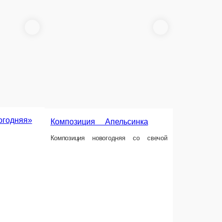
Ëль Новогодняя большая
Ель большая в оформлении
иком и декором
шт.
9 000 ₽
В корзину
В корзину