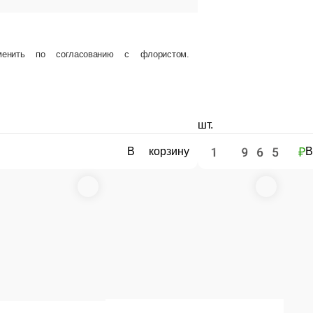
Композиция с оленем
Композиция из ели
ем
шт.
2 100 ₽
ну
В корзину