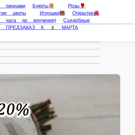
Розы🌹
Хризантемы🌸
Цветочные
рки🎁Роза в колбе🌹Шары 🎈
ПРЕДЗАКАЗ
озиции из ели 🎄
ТЮЛЬПАНЫ ПРЕДЗАКАЗ К 8