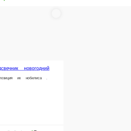
Композиция «Новогодня
Композиция из ели
е настроение»
аров можно изменить по согласованию с флористом.
шт.
1 965 ₽
В корзину
В корз