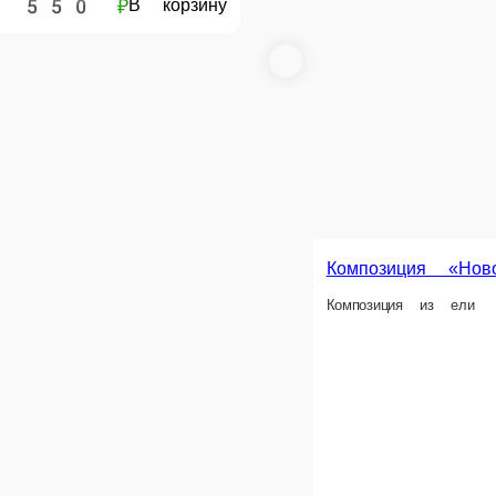
Композиция «Нежная»
Новогодняя композиция
чой
Композиция Новогодняя сказка
Подсвечник новогодний, оформлен Можевельн
шт.
шт.
2 300 ₽
2 000 ₽
ну
В корзину