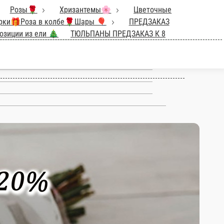
с пионами
Букеты💐
Розы🌹
гие цветы
Игрушки🐻
Открытки🌺
часа до вручения)
Съедобные
Ы ПРЕДЗАКАЗ К 8 МАРТА