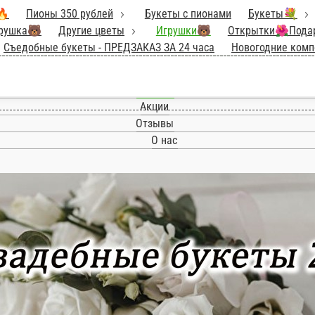
ВИНКИ 🔥
Пионы 350 рублей
Букеты 
Наборы ❤ цветы💐+сладости🍫+игрушка🐻
Дру
ПРЕДЗАКАЗ ‼️ Клубника в шоколаде (за 24 
Новогодние композиции из ели 🎄
ТЮЛЬПАН
Главная
Акции
Отзывы
О нас