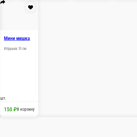
йка мягкая
Игрушка «Кот батон» белый
И
Игрушка 30 см
И
шт.
шт.
0 ₽
1 800 ₽
В корзину
В корзину
Игрушка белый мишка
 мишка кориневый