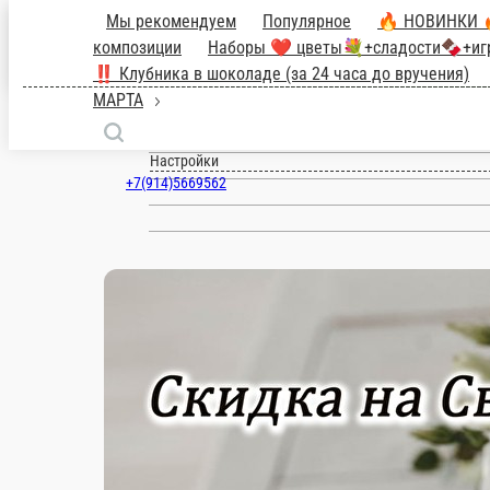
Мы рекомендуем
Популярное
🔥 НО
Хризантемы🌸
Цветочные композиции
Благовещенск
Подарки🎁Роза в колбе🌹Шары 🎈
букеты - ПРЕДЗАКАЗ ЗА 24 часа
ru
Настройки
+7(914)5669562