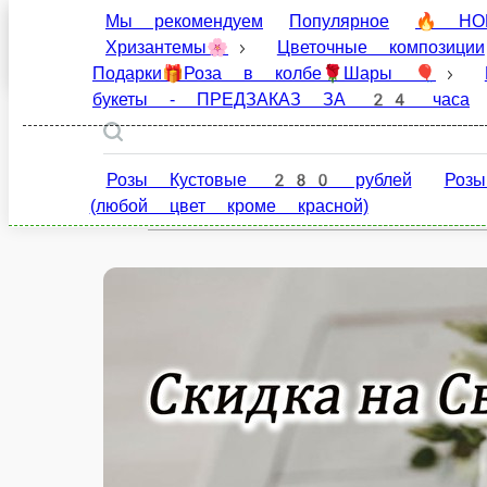
Мы рекомендуем
Популярное
🔥 НОВИНКИ 
Благовещенск
композиции
Наборы ❤ цветы💐+сладости🍫+иг
‼️ Клубника в шоколаде (за 24 часа до вручения)
ru
МАРТА
Настройки
+7(914)5669562
Розы Кустовые 280 рублей
Розы Красные 300 