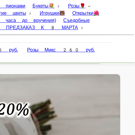
Розы🌹
Хризантемы🌸
Цветочные
рки🎁Роза в колбе🌹Шары 🎈
ПРЕДЗАКАЗ
озиции из ели 🎄
ТЮЛЬПАНЫ ПРЕДЗАКАЗ К 8
вет кроме красной)