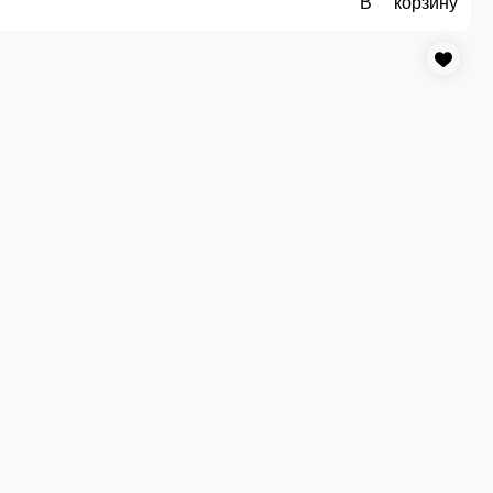
Роза Эквадор 11 шт
о количество роз.
ЦВЕТ РОЗ УТОЧНЯЙТЕ ПО ТЕЛЕФОНУ 8-914-566-95-62 . на фото пока
1 шт.
Опции
2 860 ₽
В корзину