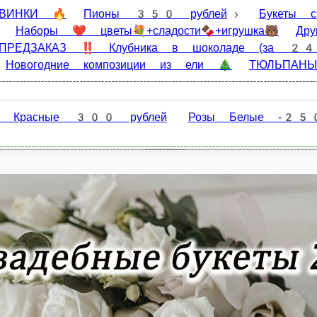
🔥
Пионы 350 рублей
Букеты с пионами
Букеты💐
рушка🐻
Другие цветы
Игрушки🐻
Открытки🌺Пода
Съедобные букеты - ПРЕДЗАКАЗ ЗА 24 часа
Новогодние комп
Главная
Акции
рублей
Розы Белые -250 руб.
Розы Микс 260 руб. (любой ц
Отзывы
О нас