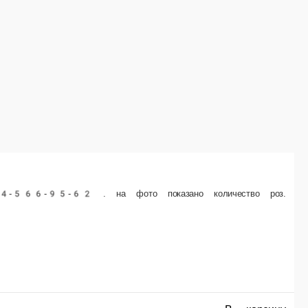
Роза Эквадор 7 шт
о количество роз.
ЦВЕТ РОЗ УТОЧНЯЙТЕ ПО ТЕЛЕФОНУ 8-914-566-95-62 . на фото пока
шт.
Опции
1 820 ₽
В корзину