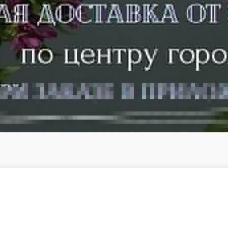
свеча Цитрус, крем для рук , гель для душа, открытка средняя, игрушка сердце вязанное.
В корзину