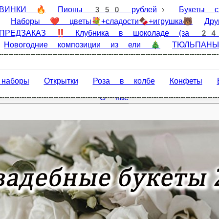
🔥
Пионы 350 рублей
Букеты с пионами
Букеты💐
рушка🐻
Другие цветы
Игрушки🐻
Открытки🌺Пода
Съедобные букеты - ПРЕДЗАКАЗ ЗА 24 часа
Новогодние комп
Открытки
Роза в колбе
Конфеты
Вазы
Шары