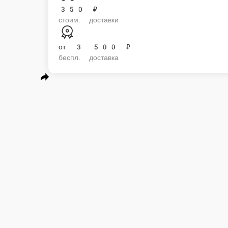
Подарочный набор 2
Состав : Аромасвеча 75гр, шоколадное яйцо, тик-так 16гр, открытка с