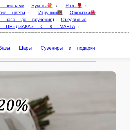
Розы🌹
Хризантемы🌸
Цветочные
рки🎁Роза в колбе🌹Шары 🎈
ПРЕДЗАКАЗ
озиции из ели 🎄
ТЮЛЬПАНЫ ПРЕДЗАКАЗ К 8
Сувениры и подарки