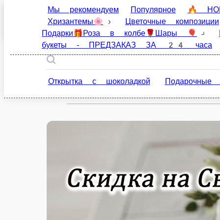
Мы рекомендуем
Популярное
🔥 НОВИНКИ 
композиции
Наборы ❤ цветы💐+сладости🍫+иг
‼️ Клубника в шоколаде (за 24 часа до вручения)
МАРТА
Открытка с шоколадкой
Подарочные наборы
0 ₽
мин. сумма заказа
350 ₽
стоим. доставки
от
3 500 ₽
беспл. доставка