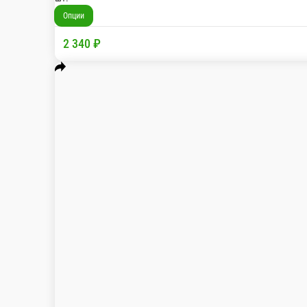
Хризантема кустовая 9 шт
Цвет хризантем уточняйте по телелефону. Укаж
шт.
Опции
2 340 ₽